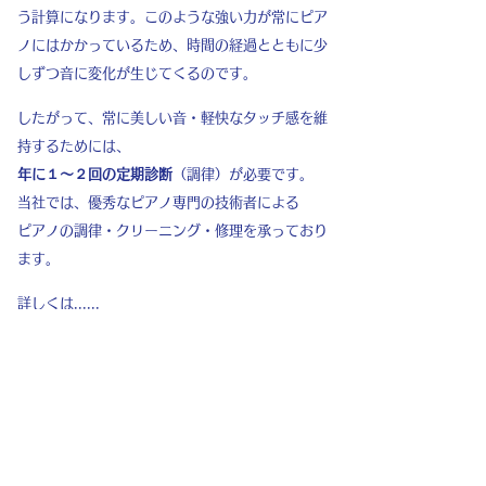
う計算になります。このような強い力が常にピア
ノにはかかっているため、時間の経過とともに少
しずつ音に変化が生じてくるのです。
したがって、常に美しい音・軽快なタッチ感を維
持するためには、
年に１～２回の定期診断
（調律）が必要です。
当社では、優秀なピアノ専門の技術者による
ピアノの調律・クリーニング・修理を承っており
ます。
詳しくは......
電話：
06-6622-2310
FAX：
06-6622-
8363
株式会社 ワタナベ楽器店 営業技術課
まで
お気軽にご相談ください。
メールでのお申し込み・お問い合せは、こち
ら までお願いいたします。