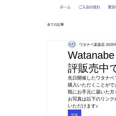
ホーム
ご入会の流れ
教室
全ての記事
ワタナベ楽器店
202
Watanab
評販売中
先日開催したワタナベ
購入いただくことがで
既にお手元に届いた方
お写真は以下のリンク
いただけます♪
写真