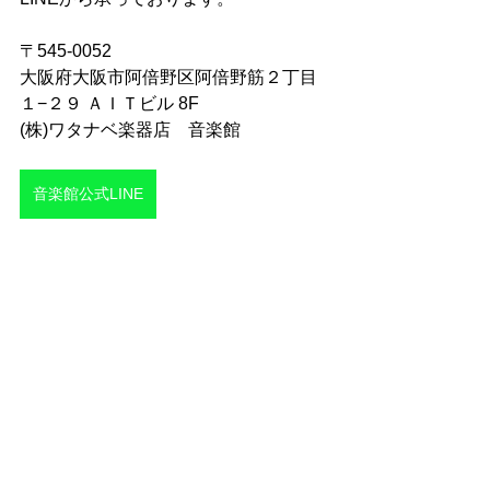
〒545-0052
大阪府大阪市阿倍野区阿倍野筋２丁目
１−２９ ＡＩＴビル 8F
(株)ワタナベ楽器店　音楽館
音楽館公式LINE
TEL:06-6622-8365
MAIL:
wgo@cyber.ocn.ne.jp