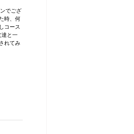
スンでござ
た時、何
しコース
友達と一
されてみ