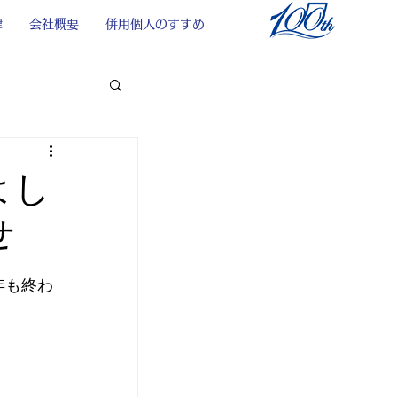
律
会社概要
併用個人のすすめ
よし
せ
年も終わ