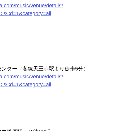
ha.com/music/venue/detail/?
lsCd=1&category=all
センター（各線天王寺駅より徒歩5分）
ha.com/music/venue/detail/?
lsCd=1&category=all