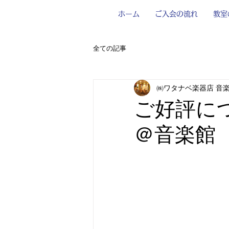
ホーム
ご入会の流れ
教室
全ての記事
㈱ワタナベ楽器店 音
ご好評に
＠音楽館