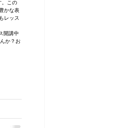
す。この
豊かな表
もレッス
ス開講中
せんか？お